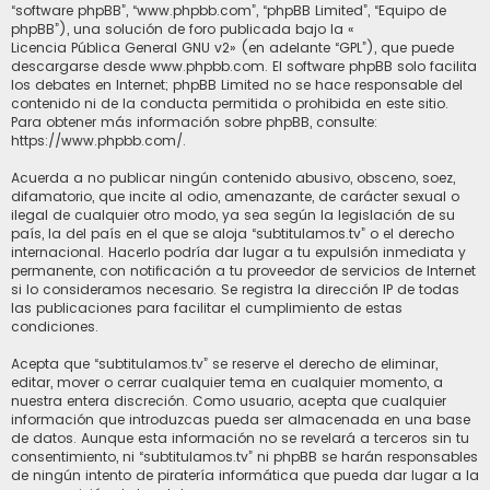
“software phpBB”, “www.phpbb.com”, “phpBB Limited”, “Equipo de
phpBB”), una solución de foro publicada bajo la «
Licencia Pública General GNU v2
» (en adelante “GPL”), que puede
descargarse desde
www.phpbb.com
. El software phpBB solo facilita
los debates en Internet; phpBB Limited no se hace responsable del
contenido ni de la conducta permitida o prohibida en este sitio.
Para obtener más información sobre phpBB, consulte:
https://www.phpbb.com/
.
Acuerda a no publicar ningún contenido abusivo, obsceno, soez,
difamatorio, que incite al odio, amenazante, de carácter sexual o
ilegal de cualquier otro modo, ya sea según la legislación de su
país, la del país en el que se aloja “subtitulamos.tv” o el derecho
internacional. Hacerlo podría dar lugar a tu expulsión inmediata y
permanente, con notificación a tu proveedor de servicios de Internet
si lo consideramos necesario. Se registra la dirección IP de todas
las publicaciones para facilitar el cumplimiento de estas
condiciones.
Acepta que “subtitulamos.tv” se reserve el derecho de eliminar,
editar, mover o cerrar cualquier tema en cualquier momento, a
nuestra entera discreción. Como usuario, acepta que cualquier
información que introduzcas pueda ser almacenada en una base
de datos. Aunque esta información no se revelará a terceros sin tu
consentimiento, ni “subtitulamos.tv” ni phpBB se harán responsables
de ningún intento de piratería informática que pueda dar lugar a la