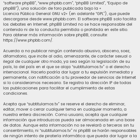
“software phpBB”, “www.phpbb.com”, “phpBB Limited”, “Equipo de
phpBB”), una solución de foro publicada bajo la «
Licencia Pública General GNU v2
» (en adelante “GPL”), que puede
descargarse desde
www.phpbb.com
. El software phpBB solo facilita
los debates en Internet; phpBB Limited no se hace responsable del
contenido ni de la conducta permitida o prohibida en este sitio.
Para obtener más información sobre phpBB, consulte:
https://www.phpbb.com/
.
Acuerda a no publicar ningún contenido abusivo, obsceno, soez,
difamatorio, que incite al odio, amenazante, de carácter sexual o
ilegal de cualquier otro modo, ya sea según la legislación de su
país, la del país en el que se aloja “subtitulamos.tv” o el derecho
internacional. Hacerlo podría dar lugar a tu expulsión inmediata y
permanente, con notificación a tu proveedor de servicios de Internet
si lo consideramos necesario. Se registra la dirección IP de todas
las publicaciones para facilitar el cumplimiento de estas
condiciones.
Acepta que “subtitulamos.tv” se reserve el derecho de eliminar,
editar, mover o cerrar cualquier tema en cualquier momento, a
nuestra entera discreción. Como usuario, acepta que cualquier
información que introduzcas pueda ser almacenada en una base
de datos. Aunque esta información no se revelará a terceros sin tu
consentimiento, ni “subtitulamos.tv” ni phpBB se harán responsables
de ningún intento de piratería informática que pueda dar lugar a la