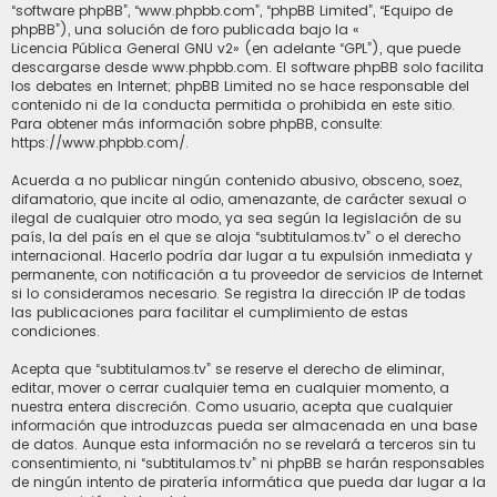
“software phpBB”, “www.phpbb.com”, “phpBB Limited”, “Equipo de
phpBB”), una solución de foro publicada bajo la «
Licencia Pública General GNU v2
» (en adelante “GPL”), que puede
descargarse desde
www.phpbb.com
. El software phpBB solo facilita
los debates en Internet; phpBB Limited no se hace responsable del
contenido ni de la conducta permitida o prohibida en este sitio.
Para obtener más información sobre phpBB, consulte:
https://www.phpbb.com/
.
Acuerda a no publicar ningún contenido abusivo, obsceno, soez,
difamatorio, que incite al odio, amenazante, de carácter sexual o
ilegal de cualquier otro modo, ya sea según la legislación de su
país, la del país en el que se aloja “subtitulamos.tv” o el derecho
internacional. Hacerlo podría dar lugar a tu expulsión inmediata y
permanente, con notificación a tu proveedor de servicios de Internet
si lo consideramos necesario. Se registra la dirección IP de todas
las publicaciones para facilitar el cumplimiento de estas
condiciones.
Acepta que “subtitulamos.tv” se reserve el derecho de eliminar,
editar, mover o cerrar cualquier tema en cualquier momento, a
nuestra entera discreción. Como usuario, acepta que cualquier
información que introduzcas pueda ser almacenada en una base
de datos. Aunque esta información no se revelará a terceros sin tu
consentimiento, ni “subtitulamos.tv” ni phpBB se harán responsables
de ningún intento de piratería informática que pueda dar lugar a la