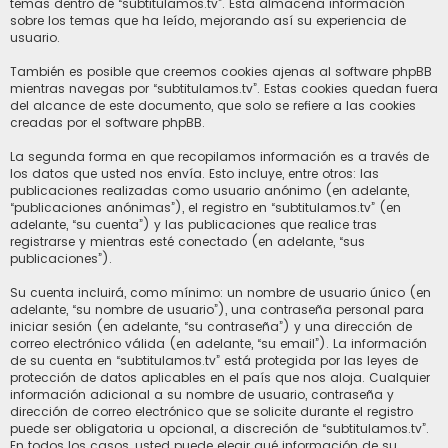
temas dentro de “subtitulamos.tv”. Esta almacena información
sobre los temas que ha leído, mejorando así su experiencia de
usuario.
También es posible que creemos cookies ajenas al software phpBB
mientras navegas por “subtitulamos.tv”. Estas cookies quedan fuera
del alcance de este documento, que solo se refiere a las cookies
creadas por el software phpBB.
La segunda forma en que recopilamos información es a través de
los datos que usted nos envía. Esto incluye, entre otros: las
publicaciones realizadas como usuario anónimo (en adelante,
“publicaciones anónimas”), el registro en “subtitulamos.tv” (en
adelante, “su cuenta”) y las publicaciones que realice tras
registrarse y mientras esté conectado (en adelante, “sus
publicaciones”).
Su cuenta incluirá, como mínimo: un nombre de usuario único (en
adelante, “su nombre de usuario”), una contraseña personal para
iniciar sesión (en adelante, “su contraseña”) y una dirección de
correo electrónico válida (en adelante, “su email”). La información
de su cuenta en “subtitulamos.tv” está protegida por las leyes de
protección de datos aplicables en el país que nos aloja. Cualquier
información adicional a su nombre de usuario, contraseña y
dirección de correo electrónico que se solicite durante el registro
puede ser obligatoria u opcional, a discreción de “subtitulamos.tv”.
En todos los casos, usted puede elegir qué información de su