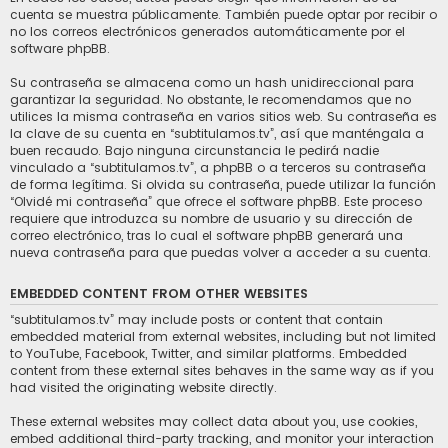
cuenta se muestra públicamente. También puede optar por recibir o
no los correos electrónicos generados automáticamente por el
software phpBB.
Su contraseña se almacena como un hash unidireccional para
garantizar la seguridad. No obstante, le recomendamos que no
utilices la misma contraseña en varios sitios web. Su contraseña es
la clave de su cuenta en “subtitulamos.tv”, así que manténgala a
buen recaudo. Bajo ninguna circunstancia le pedirá nadie
vinculado a “subtitulamos.tv”, a phpBB o a terceros su contraseña
de forma legítima. Si olvida su contraseña, puede utilizar la función
“Olvidé mi contraseña” que ofrece el software phpBB. Este proceso
requiere que introduzca su nombre de usuario y su dirección de
correo electrónico, tras lo cual el software phpBB generará una
nueva contraseña para que puedas volver a acceder a su cuenta.
EMBEDDED CONTENT FROM OTHER WEBSITES
“subtitulamos.tv” may include posts or content that contain
embedded material from external websites, including but not limited
to YouTube, Facebook, Twitter, and similar platforms. Embedded
content from these external sites behaves in the same way as if you
had visited the originating website directly.
These external websites may collect data about you, use cookies,
embed additional third-party tracking, and monitor your interaction