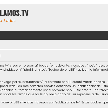
ulamos.tv
e Series
d
tv” y sus empresas afiliadas (en adelante, “nosotros”, “nos”, “nuestro”, 
www.phpbb.com”, “phpBB Limited”, “Equipo de phpBB”) utilizan la informac
vega por “subtitulamos.tv”, el software phpBB creará varias cookies. 
or web. Las dos primeras cookies contienen un identificador de usuari
asignados automáticamente por el software phpBB. Se creará una terc
n sobre los temas que ha leído, mejorando así su experiencia de usuar
ftware phpBB mientras navegas por “subtitulamos.tv”. Estas cookies qu