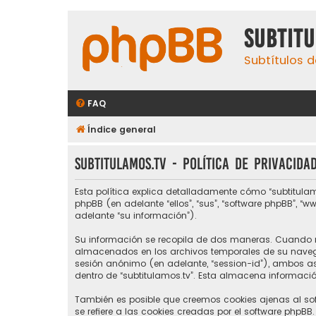
subtit
Subtítulos d
FAQ
Índice general
subtitulamos.tv - Política de privacida
Esta política explica detalladamente cómo “subtitulamos.
phpBB (en adelante “ellos”, “sus”, “software phpBB”, “
adelante “su información”).
Su información se recopila de dos maneras. Cuando na
almacenados en los archivos temporales de su navegad
sesión anónimo (en adelante, “session-id”), ambos 
dentro de “subtitulamos.tv”. Esta almacena informació
También es posible que creemos cookies ajenas al so
se refiere a las cookies creadas por el software phpBB.