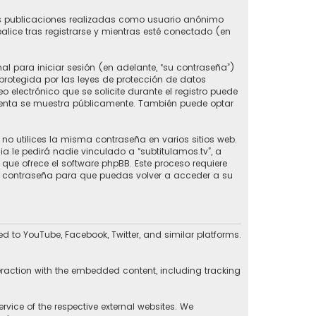
las publicaciones realizadas como usuario anónimo
ealice tras registrarse y mientras esté conectado (en
l para iniciar sesión (en adelante, “su contraseña”)
 protegida por las leyes de protección de datos
 electrónico que se solicite durante el registro puede
 cuenta se muestra públicamente. También puede optar
 utilices la misma contraseña en varios sitios web.
 le pedirá nadie vinculado a “subtitulamos.tv”, a
 que ofrece el software phpBB. Este proceso requiere
va contraseña para que puedas volver a acceder a su
d to YouTube, Facebook, Twitter, and similar platforms.
eraction with the embedded content, including tracking
rvice of the respective external websites. We