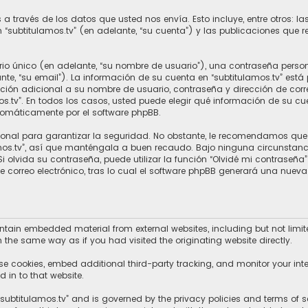
 través de los datos que usted nos envía. Esto incluye, entre otros: 
n “subtitulamos.tv” (en adelante, “su cuenta”) y las publicaciones que r
o único (en adelante, “su nombre de usuario”), una contraseña persona
nte, “su email”). La información de su cuenta en “subtitulamos.tv” está
ción adicional a su nombre de usuario, contraseña y dirección de correo
amos.tv”. En todos los casos, usted puede elegir qué información de su
utomáticamente por el software phpBB.
al para garantizar la seguridad. No obstante, le recomendamos que no
mos.tv”, así que manténgala a buen recaudo. Bajo ninguna circunstancia
 olvida su contraseña, puede utilizar la función “Olvidé mi contraseña”
e correo electrónico, tras lo cual el software phpBB generará una nue
ntain embedded material from external websites, including but not limite
the same way as if you had visited the originating website directly.
se cookies, embed additional third-party tracking, and monitor your int
 in to that website.
 “subtitulamos.tv” and is governed by the privacy policies and terms of se