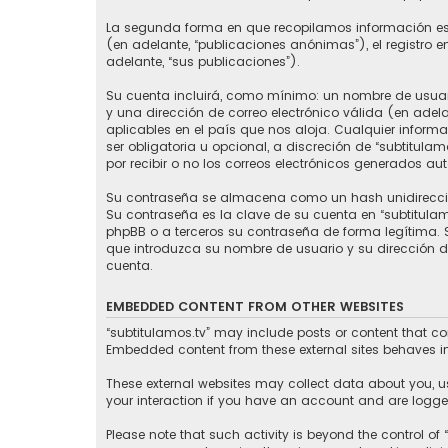
La segunda forma en que recopilamos información es a
(en adelante, “publicaciones anónimas”), el registro e
adelante, “sus publicaciones”).
Su cuenta incluirá, como mínimo: un nombre de usuari
y una dirección de correo electrónico válida (en adela
aplicables en el país que nos aloja. Cualquier informa
ser obligatoria u opcional, a discreción de “subtitul
por recibir o no los correos electrónicos generados a
Su contraseña se almacena como un hash unidireccion
Su contraseña es la clave de su cuenta en “subtitula
phpBB o a terceros su contraseña de forma legítima. Si
que introduzca su nombre de usuario y su dirección d
cuenta.
EMBEDDED CONTENT FROM OTHER WEBSITES
“subtitulamos.tv” may include posts or content that co
Embedded content from these external sites behaves in 
These external websites may collect data about you, u
your interaction if you have an account and are logged
Please note that such activity is beyond the control of