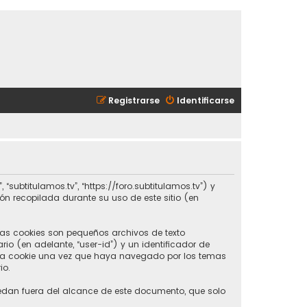
Registrarse
Identificarse
“subtitulamos.tv”, “https://foro.subtitulamos.tv”) y
ión recopilada durante su uso de este sitio (en
Las cookies son pequeños archivos de texto
o (en adelante, “user-id”) y un identificador de
era cookie una vez que haya navegado por los temas
io.
edan fuera del alcance de este documento, que solo