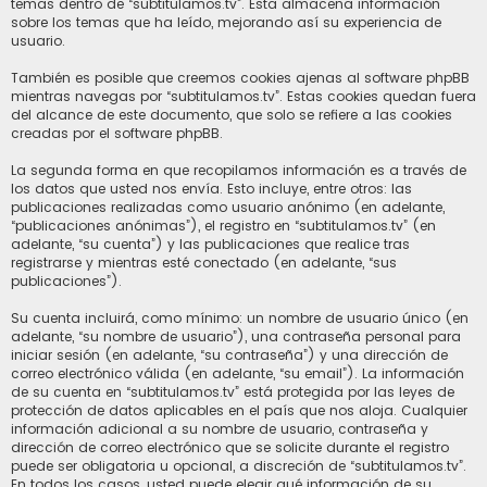
temas dentro de “subtitulamos.tv”. Esta almacena información
sobre los temas que ha leído, mejorando así su experiencia de
usuario.
También es posible que creemos cookies ajenas al software phpBB
mientras navegas por “subtitulamos.tv”. Estas cookies quedan fuera
del alcance de este documento, que solo se refiere a las cookies
creadas por el software phpBB.
La segunda forma en que recopilamos información es a través de
los datos que usted nos envía. Esto incluye, entre otros: las
publicaciones realizadas como usuario anónimo (en adelante,
“publicaciones anónimas”), el registro en “subtitulamos.tv” (en
adelante, “su cuenta”) y las publicaciones que realice tras
registrarse y mientras esté conectado (en adelante, “sus
publicaciones”).
Su cuenta incluirá, como mínimo: un nombre de usuario único (en
adelante, “su nombre de usuario”), una contraseña personal para
iniciar sesión (en adelante, “su contraseña”) y una dirección de
correo electrónico válida (en adelante, “su email”). La información
de su cuenta en “subtitulamos.tv” está protegida por las leyes de
protección de datos aplicables en el país que nos aloja. Cualquier
información adicional a su nombre de usuario, contraseña y
dirección de correo electrónico que se solicite durante el registro
puede ser obligatoria u opcional, a discreción de “subtitulamos.tv”.
En todos los casos, usted puede elegir qué información de su