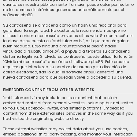
cuenta se muestra públicamente. También puede optar por recibir o
no los correos electrónicos generados automáticamente por el
software phpBB.
Su contraseña se almacena como un hash unidireccional para
garantizar la seguridad. No obstante, le recomendamos que no
utilices la misma contraseña en varios sitios web. Su contraseña es
la clave de su cuenta en “subtitulamos.tv”, así que manténgala a
buen recaudo. Bajo ninguna circunstancia le pedirá nadie
vinculado a “subtitulamos.tv”, a phpBB o a terceros su contraseña
de forma legítima. Si olvida su contraseña, puede utilizar la función
“Olvidé mi contraseña” que ofrece el software phpBB. Este proceso
requiere que introduzca su nombre de usuario y su dirección de
correo electrónico, tras lo cual el software phpBB generará una
nueva contraseña para que puedas volver a acceder a su cuenta.
EMBEDDED CONTENT FROM OTHER WEBSITES
“subtitulamos.tv” may include posts or content that contain
embedded material from external websites, including but not limited
to YouTube, Facebook, Twitter, and similar platforms. Embedded
content from these external sites behaves in the same way as if you
had visited the originating website directly.
These external websites may collect data about you, use cookies,
embed additional third-party tracking, and monitor your interaction