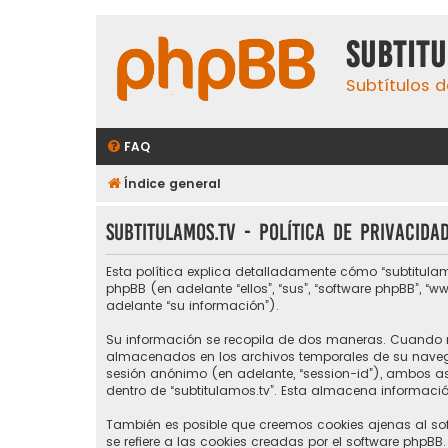
subtit
Subtítulos d
FAQ
Índice general
subtitulamos.tv - Política de privacida
Esta política explica detalladamente cómo “subtitulamos.
phpBB (en adelante “ellos”, “sus”, “software phpBB”, “
adelante “su información”).
Su información se recopila de dos maneras. Cuando na
almacenados en los archivos temporales de su navegad
sesión anónimo (en adelante, “session-id”), ambos 
dentro de “subtitulamos.tv”. Esta almacena informació
También es posible que creemos cookies ajenas al so
se refiere a las cookies creadas por el software phpBB.