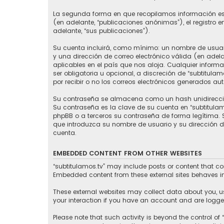
La segunda forma en que recopilamos información es a
(en adelante, “publicaciones anónimas”), el registro e
adelante, “sus publicaciones”).
Su cuenta incluirá, como mínimo: un nombre de usuari
y una dirección de correo electrónico válida (en adela
aplicables en el país que nos aloja. Cualquier informa
ser obligatoria u opcional, a discreción de “subtitul
por recibir o no los correos electrónicos generados a
Su contraseña se almacena como un hash unidireccion
Su contraseña es la clave de su cuenta en “subtitula
phpBB o a terceros su contraseña de forma legítima. Si
que introduzca su nombre de usuario y su dirección d
cuenta.
EMBEDDED CONTENT FROM OTHER WEBSITES
“subtitulamos.tv” may include posts or content that co
Embedded content from these external sites behaves in 
These external websites may collect data about you, u
your interaction if you have an account and are logged
Please note that such activity is beyond the control of