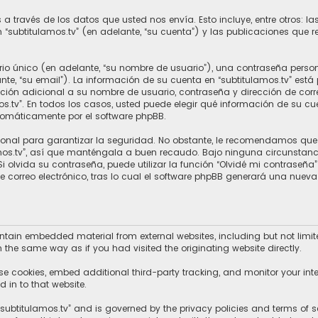
 través de los datos que usted nos envía. Esto incluye, entre otros: 
n “subtitulamos.tv” (en adelante, “su cuenta”) y las publicaciones que r
o único (en adelante, “su nombre de usuario”), una contraseña persona
nte, “su email”). La información de su cuenta en “subtitulamos.tv” está
ción adicional a su nombre de usuario, contraseña y dirección de correo
amos.tv”. En todos los casos, usted puede elegir qué información de su
utomáticamente por el software phpBB.
al para garantizar la seguridad. No obstante, le recomendamos que no
mos.tv”, así que manténgala a buen recaudo. Bajo ninguna circunstancia
 olvida su contraseña, puede utilizar la función “Olvidé mi contraseña”
e correo electrónico, tras lo cual el software phpBB generará una nue
ntain embedded material from external websites, including but not limite
the same way as if you had visited the originating website directly.
se cookies, embed additional third-party tracking, and monitor your int
 in to that website.
 “subtitulamos.tv” and is governed by the privacy policies and terms of se