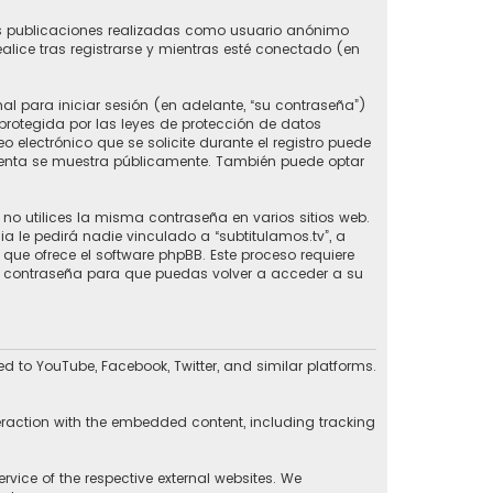
las publicaciones realizadas como usuario anónimo
ealice tras registrarse y mientras esté conectado (en
l para iniciar sesión (en adelante, “su contraseña”)
 protegida por las leyes de protección de datos
 electrónico que se solicite durante el registro puede
 cuenta se muestra públicamente. También puede optar
 utilices la misma contraseña en varios sitios web.
 le pedirá nadie vinculado a “subtitulamos.tv”, a
 que ofrece el software phpBB. Este proceso requiere
va contraseña para que puedas volver a acceder a su
d to YouTube, Facebook, Twitter, and similar platforms.
eraction with the embedded content, including tracking
rvice of the respective external websites. We