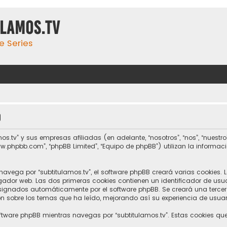
ulamos.tv
e Series
d
tv” y sus empresas afiliadas (en adelante, “nosotros”, “nos”, “nuestro”, 
www.phpbb.com”, “phpBB Limited”, “Equipo de phpBB”) utilizan la informac
vega por “subtitulamos.tv”, el software phpBB creará varias cookies. 
or web. Las dos primeras cookies contienen un identificador de usuari
asignados automáticamente por el software phpBB. Se creará una terc
n sobre los temas que ha leído, mejorando así su experiencia de usuar
ftware phpBB mientras navegas por “subtitulamos.tv”. Estas cookies qu