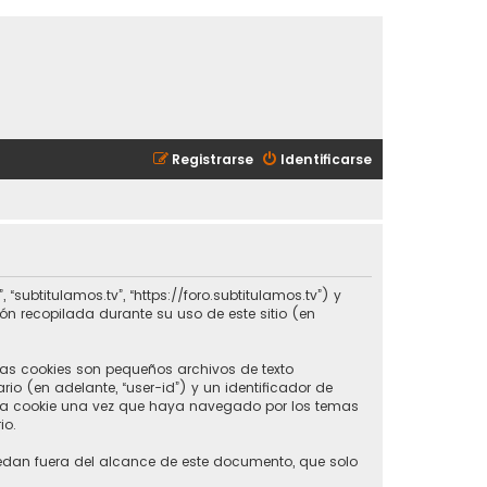
Registrarse
Identificarse
“subtitulamos.tv”, “https://foro.subtitulamos.tv”) y
ión recopilada durante su uso de este sitio (en
Las cookies son pequeños archivos de texto
o (en adelante, “user-id”) y un identificador de
era cookie una vez que haya navegado por los temas
io.
edan fuera del alcance de este documento, que solo