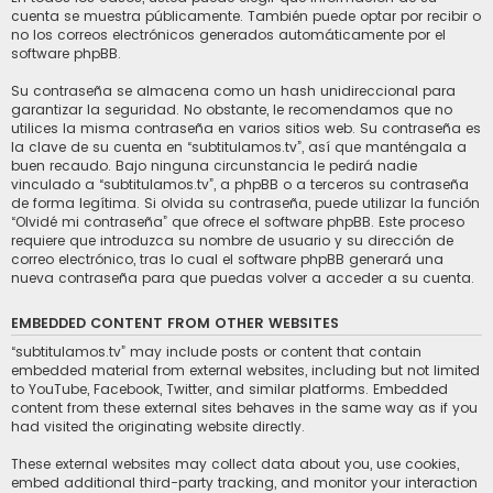
cuenta se muestra públicamente. También puede optar por recibir o
no los correos electrónicos generados automáticamente por el
software phpBB.
Su contraseña se almacena como un hash unidireccional para
garantizar la seguridad. No obstante, le recomendamos que no
utilices la misma contraseña en varios sitios web. Su contraseña es
la clave de su cuenta en “subtitulamos.tv”, así que manténgala a
buen recaudo. Bajo ninguna circunstancia le pedirá nadie
vinculado a “subtitulamos.tv”, a phpBB o a terceros su contraseña
de forma legítima. Si olvida su contraseña, puede utilizar la función
“Olvidé mi contraseña” que ofrece el software phpBB. Este proceso
requiere que introduzca su nombre de usuario y su dirección de
correo electrónico, tras lo cual el software phpBB generará una
nueva contraseña para que puedas volver a acceder a su cuenta.
EMBEDDED CONTENT FROM OTHER WEBSITES
“subtitulamos.tv” may include posts or content that contain
embedded material from external websites, including but not limited
to YouTube, Facebook, Twitter, and similar platforms. Embedded
content from these external sites behaves in the same way as if you
had visited the originating website directly.
These external websites may collect data about you, use cookies,
embed additional third-party tracking, and monitor your interaction