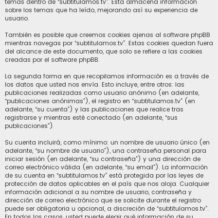
temas dentro de “subtitulamos.tv”. Esta almacena información
sobre los temas que ha leído, mejorando así su experiencia de
usuario.
También es posible que creemos cookies ajenas al software phpBB
mientras navegas por “subtitulamos.tv”. Estas cookies quedan fuera
del alcance de este documento, que solo se refiere a las cookies
creadas por el software phpBB.
La segunda forma en que recopilamos información es a través de
los datos que usted nos envía. Esto incluye, entre otros: las
publicaciones realizadas como usuario anónimo (en adelante,
“publicaciones anónimas”), el registro en “subtitulamos.tv” (en
adelante, “su cuenta”) y las publicaciones que realice tras
registrarse y mientras esté conectado (en adelante, “sus
publicaciones”).
Su cuenta incluirá, como mínimo: un nombre de usuario único (en
adelante, “su nombre de usuario”), una contraseña personal para
iniciar sesión (en adelante, “su contraseña”) y una dirección de
correo electrónico válida (en adelante, “su email”). La información
de su cuenta en “subtitulamos.tv” está protegida por las leyes de
protección de datos aplicables en el país que nos aloja. Cualquier
información adicional a su nombre de usuario, contraseña y
dirección de correo electrónico que se solicite durante el registro
puede ser obligatoria u opcional, a discreción de “subtitulamos.tv”.
En todos los casos, usted puede elegir qué información de su