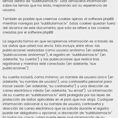
temas dentro de “subtitulamos.tv”. Esta almacena información
sobre los temas que ha leído, mejorando así su experiencia de
usuario.
También es posible que creemos cookies ajenas al software phpBB
mientras navegas por “subtitulamos.tv”. Estas cookies quedan fuera
del alcance de este documento, que solo se refiere a las cookies
creadas por el software phpBB.
La segunda forma en que recopilamos información es a través de
los datos que usted nos envía. Esto incluye, entre otros: las
publicaciones realizadas como usuario anónimo (en adelante,
“publicaciones anónimas”), el registro en “subtitulamos.tv” (en
adelante, “su cuenta”) y las publicaciones que realice tras
registrarse y mientras esté conectado (en adelante, “sus
publicaciones”).
Su cuenta incluirá, como mínimo: un nombre de usuario único (en
adelante, “su nombre de usuario”), una contraseña personal para
iniciar sesión (en adelante, “su contraseña”) y una dirección de
correo electrónico válida (en adelante, “su email”). La información
de su cuenta en “subtitulamos.tv” está protegida por las leyes de
protección de datos aplicables en el país que nos aloja. Cualquier
información adicional a su nombre de usuario, contraseña y
dirección de correo electrónico que se solicite durante el registro
puede ser obligatoria u opcional, a discreción de “subtitulamos.tv”.
En todos los casos, usted puede elegir qué información de su