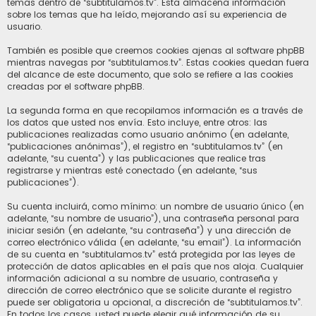
temas dentro de “subtitulamos.tv”. Esta almacena información
sobre los temas que ha leído, mejorando así su experiencia de
usuario.
También es posible que creemos cookies ajenas al software phpBB
mientras navegas por “subtitulamos.tv”. Estas cookies quedan fuera
del alcance de este documento, que solo se refiere a las cookies
creadas por el software phpBB.
La segunda forma en que recopilamos información es a través de
los datos que usted nos envía. Esto incluye, entre otros: las
publicaciones realizadas como usuario anónimo (en adelante,
“publicaciones anónimas”), el registro en “subtitulamos.tv” (en
adelante, “su cuenta”) y las publicaciones que realice tras
registrarse y mientras esté conectado (en adelante, “sus
publicaciones”).
Su cuenta incluirá, como mínimo: un nombre de usuario único (en
adelante, “su nombre de usuario”), una contraseña personal para
iniciar sesión (en adelante, “su contraseña”) y una dirección de
correo electrónico válida (en adelante, “su email”). La información
de su cuenta en “subtitulamos.tv” está protegida por las leyes de
protección de datos aplicables en el país que nos aloja. Cualquier
información adicional a su nombre de usuario, contraseña y
dirección de correo electrónico que se solicite durante el registro
puede ser obligatoria u opcional, a discreción de “subtitulamos.tv”.
En todos los casos, usted puede elegir qué información de su