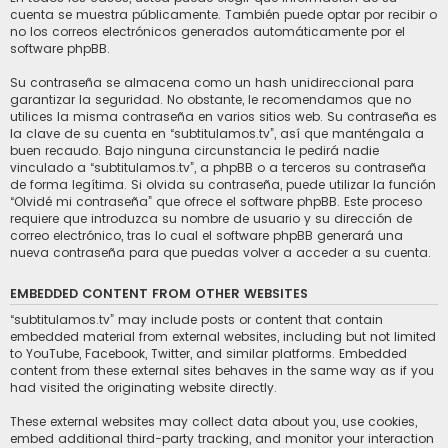
cuenta se muestra públicamente. También puede optar por recibir o
no los correos electrónicos generados automáticamente por el
software phpBB.
Su contraseña se almacena como un hash unidireccional para
garantizar la seguridad. No obstante, le recomendamos que no
utilices la misma contraseña en varios sitios web. Su contraseña es
la clave de su cuenta en “subtitulamos.tv”, así que manténgala a
buen recaudo. Bajo ninguna circunstancia le pedirá nadie
vinculado a “subtitulamos.tv”, a phpBB o a terceros su contraseña
de forma legítima. Si olvida su contraseña, puede utilizar la función
“Olvidé mi contraseña” que ofrece el software phpBB. Este proceso
requiere que introduzca su nombre de usuario y su dirección de
correo electrónico, tras lo cual el software phpBB generará una
nueva contraseña para que puedas volver a acceder a su cuenta.
EMBEDDED CONTENT FROM OTHER WEBSITES
“subtitulamos.tv” may include posts or content that contain
embedded material from external websites, including but not limited
to YouTube, Facebook, Twitter, and similar platforms. Embedded
content from these external sites behaves in the same way as if you
had visited the originating website directly.
These external websites may collect data about you, use cookies,
embed additional third-party tracking, and monitor your interaction