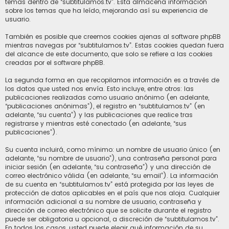
temas dentro de “subtitulamos.tv”. Esta almacena información
sobre los temas que ha leído, mejorando así su experiencia de
usuario.
También es posible que creemos cookies ajenas al software phpBB
mientras navegas por “subtitulamos.tv”. Estas cookies quedan fuera
del alcance de este documento, que solo se refiere a las cookies
creadas por el software phpBB.
La segunda forma en que recopilamos información es a través de
los datos que usted nos envía. Esto incluye, entre otros: las
publicaciones realizadas como usuario anónimo (en adelante,
“publicaciones anónimas”), el registro en “subtitulamos.tv” (en
adelante, “su cuenta”) y las publicaciones que realice tras
registrarse y mientras esté conectado (en adelante, “sus
publicaciones”).
Su cuenta incluirá, como mínimo: un nombre de usuario único (en
adelante, “su nombre de usuario”), una contraseña personal para
iniciar sesión (en adelante, “su contraseña”) y una dirección de
correo electrónico válida (en adelante, “su email”). La información
de su cuenta en “subtitulamos.tv” está protegida por las leyes de
protección de datos aplicables en el país que nos aloja. Cualquier
información adicional a su nombre de usuario, contraseña y
dirección de correo electrónico que se solicite durante el registro
puede ser obligatoria u opcional, a discreción de “subtitulamos.tv”.
En todos los casos, usted puede elegir qué información de su