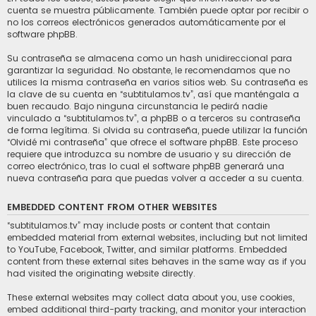
cuenta se muestra públicamente. También puede optar por recibir o
no los correos electrónicos generados automáticamente por el
software phpBB.
Su contraseña se almacena como un hash unidireccional para
garantizar la seguridad. No obstante, le recomendamos que no
utilices la misma contraseña en varios sitios web. Su contraseña es
la clave de su cuenta en “subtitulamos.tv”, así que manténgala a
buen recaudo. Bajo ninguna circunstancia le pedirá nadie
vinculado a “subtitulamos.tv”, a phpBB o a terceros su contraseña
de forma legítima. Si olvida su contraseña, puede utilizar la función
“Olvidé mi contraseña” que ofrece el software phpBB. Este proceso
requiere que introduzca su nombre de usuario y su dirección de
correo electrónico, tras lo cual el software phpBB generará una
nueva contraseña para que puedas volver a acceder a su cuenta.
EMBEDDED CONTENT FROM OTHER WEBSITES
“subtitulamos.tv” may include posts or content that contain
embedded material from external websites, including but not limited
to YouTube, Facebook, Twitter, and similar platforms. Embedded
content from these external sites behaves in the same way as if you
had visited the originating website directly.
These external websites may collect data about you, use cookies,
embed additional third-party tracking, and monitor your interaction