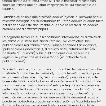
temas dentro de “subtitulamos.tv”. Esta almacena información
sobre los temas que ha leído, mejorando así su experiencia de
usuario.
También es posible que creemos cookies ajenas al software phpBB
mientras navegas por “subtitulamos.tv”. Estas cookies quedan fuera
del alcance de este documento, que solo se refiere a las cookies
creadas por el software phpBB.
La segunda forma en que recopilamos información es a través de
los datos que usted nos envía. Esto incluye, entre otros: las
publicaciones realizadas como usuario anónimo (en adelante,
“publicaciones anónimas”), el registro en “subtitulamos.tv” (en
adelante, “su cuenta”) y las publicaciones que realice tras
registrarse y mientras esté conectado (en adelante, “sus
publicaciones”).
Su cuenta incluirá, como mínimo: un nombre de usuario único (en
adelante, “su nombre de usuario”), una contraseña personal para
iniciar sesión (en adelante, “su contraseña”) y una dirección de
correo electrónico válida (en adelante, “su email”). La información
de su cuenta en “subtitulamos.tv” está protegida por las leyes de
protección de datos aplicables en el país que nos aloja. Cualquier
información adicional a su nombre de usuario, contraseña y
dirección de correo electrónico que se solicite durante el registro
puede ser obligatoria u opcional, a discreción de “subtitulamos.tv”.
En todos los casos, usted puede elegir qué información de su