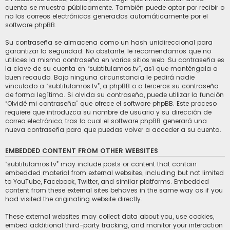
cuenta se muestra públicamente. También puede optar por recibir o
no los correos electrónicos generados automáticamente por el
software phpBB.
Su contraseña se almacena como un hash unidireccional para
garantizar la seguridad. No obstante, le recomendamos que no
utilices la misma contraseña en varios sitios web. Su contraseña es
la clave de su cuenta en “subtitulamos.tv”, así que manténgala a
buen recaudo. Bajo ninguna circunstancia le pedirá nadie
vinculado a “subtitulamos.tv”, a phpBB o a terceros su contraseña
de forma legítima. Si olvida su contraseña, puede utilizar la función
“Olvidé mi contraseña” que ofrece el software phpBB. Este proceso
requiere que introduzca su nombre de usuario y su dirección de
correo electrónico, tras lo cual el software phpBB generará una
nueva contraseña para que puedas volver a acceder a su cuenta.
EMBEDDED CONTENT FROM OTHER WEBSITES
“subtitulamos.tv” may include posts or content that contain
embedded material from external websites, including but not limited
to YouTube, Facebook, Twitter, and similar platforms. Embedded
content from these external sites behaves in the same way as if you
had visited the originating website directly.
These external websites may collect data about you, use cookies,
embed additional third-party tracking, and monitor your interaction