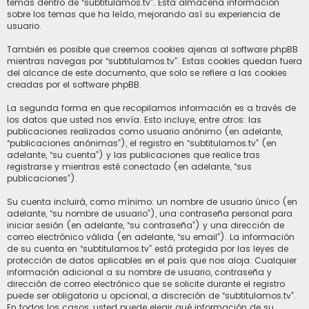
temas dentro de “subtitulamos.tv”. Esta almacena información
sobre los temas que ha leído, mejorando así su experiencia de
usuario.
También es posible que creemos cookies ajenas al software phpBB
mientras navegas por “subtitulamos.tv”. Estas cookies quedan fuera
del alcance de este documento, que solo se refiere a las cookies
creadas por el software phpBB.
La segunda forma en que recopilamos información es a través de
los datos que usted nos envía. Esto incluye, entre otros: las
publicaciones realizadas como usuario anónimo (en adelante,
“publicaciones anónimas”), el registro en “subtitulamos.tv” (en
adelante, “su cuenta”) y las publicaciones que realice tras
registrarse y mientras esté conectado (en adelante, “sus
publicaciones”).
Su cuenta incluirá, como mínimo: un nombre de usuario único (en
adelante, “su nombre de usuario”), una contraseña personal para
iniciar sesión (en adelante, “su contraseña”) y una dirección de
correo electrónico válida (en adelante, “su email”). La información
de su cuenta en “subtitulamos.tv” está protegida por las leyes de
protección de datos aplicables en el país que nos aloja. Cualquier
información adicional a su nombre de usuario, contraseña y
dirección de correo electrónico que se solicite durante el registro
puede ser obligatoria u opcional, a discreción de “subtitulamos.tv”.
En todos los casos, usted puede elegir qué información de su