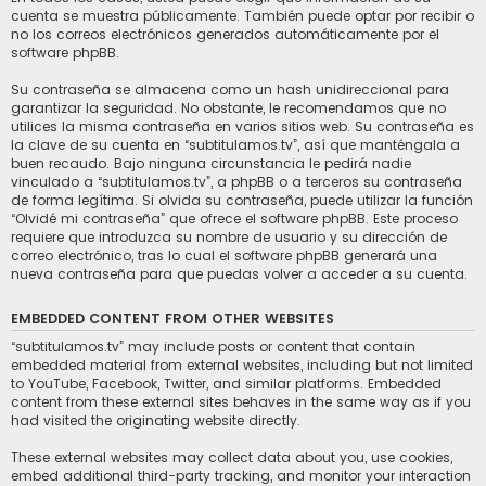
cuenta se muestra públicamente. También puede optar por recibir o
no los correos electrónicos generados automáticamente por el
software phpBB.
Su contraseña se almacena como un hash unidireccional para
garantizar la seguridad. No obstante, le recomendamos que no
utilices la misma contraseña en varios sitios web. Su contraseña es
la clave de su cuenta en “subtitulamos.tv”, así que manténgala a
buen recaudo. Bajo ninguna circunstancia le pedirá nadie
vinculado a “subtitulamos.tv”, a phpBB o a terceros su contraseña
de forma legítima. Si olvida su contraseña, puede utilizar la función
“Olvidé mi contraseña” que ofrece el software phpBB. Este proceso
requiere que introduzca su nombre de usuario y su dirección de
correo electrónico, tras lo cual el software phpBB generará una
nueva contraseña para que puedas volver a acceder a su cuenta.
EMBEDDED CONTENT FROM OTHER WEBSITES
“subtitulamos.tv” may include posts or content that contain
embedded material from external websites, including but not limited
to YouTube, Facebook, Twitter, and similar platforms. Embedded
content from these external sites behaves in the same way as if you
had visited the originating website directly.
These external websites may collect data about you, use cookies,
embed additional third-party tracking, and monitor your interaction