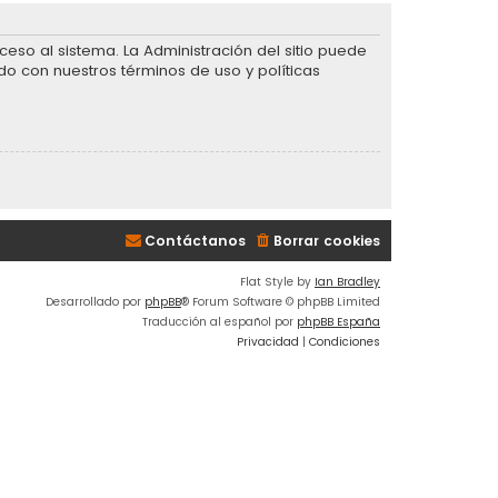
eso al sistema. La Administración del sitio puede
do con nuestros términos de uso y políticas
Contáctanos
Borrar cookies
Flat Style by
Ian Bradley
Desarrollado por
phpBB
® Forum Software © phpBB Limited
Traducción al español por
phpBB España
Privacidad
|
Condiciones