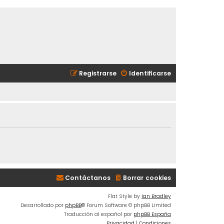
Registrarse
Identificarse
Contáctanos
Borrar cookies
Flat Style by
Ian Bradley
Desarrollado por
phpBB
® Forum Software © phpBB Limited
Traducción al español por
phpBB España
Privacidad
|
Condiciones