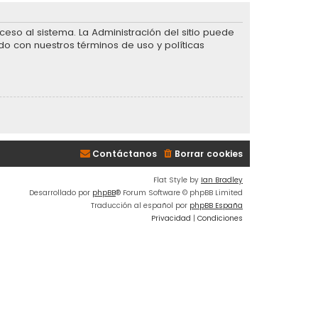
eso al sistema. La Administración del sitio puede
do con nuestros términos de uso y políticas
Contáctanos
Borrar cookies
Flat Style by
Ian Bradley
Desarrollado por
phpBB
® Forum Software © phpBB Limited
Traducción al español por
phpBB España
Privacidad
|
Condiciones