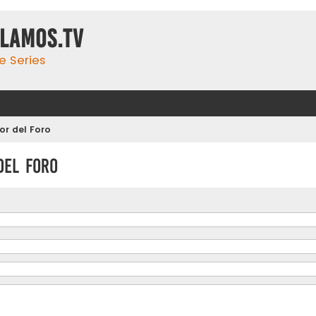
ulamos.tv
e Series
r del Foro
del Foro