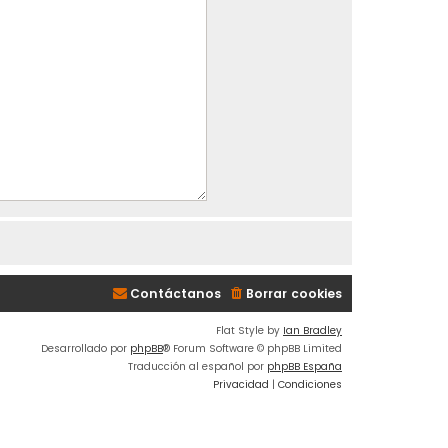
Contáctanos
Borrar cookies
Flat Style by
Ian Bradley
Desarrollado por
phpBB
® Forum Software © phpBB Limited
Traducción al español por
phpBB España
Privacidad
|
Condiciones