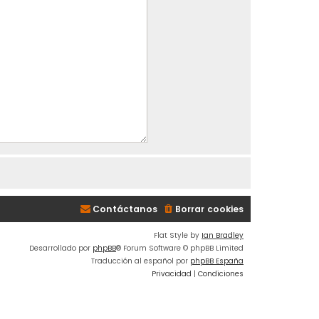
Contáctanos
Borrar cookies
Flat Style by
Ian Bradley
Desarrollado por
phpBB
® Forum Software © phpBB Limited
Traducción al español por
phpBB España
Privacidad
|
Condiciones