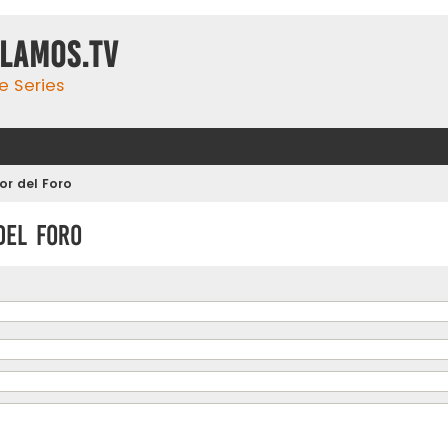
ulamos.tv
e Series
r del Foro
del Foro