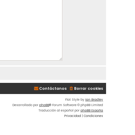
Contáctanos
Borrar cookies
Flat Style by
Ian Bradley
Desarrollado por
phpBB
® Forum Software © phpBB Limited
Traducción al español por
phpBB España
Privacidad
|
Condiciones