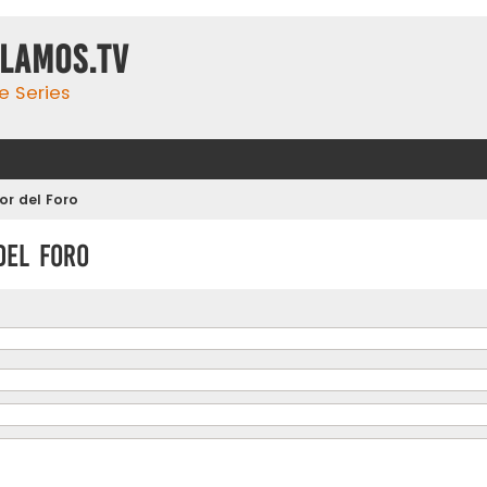
ulamos.tv
e Series
r del Foro
del Foro