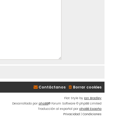
Contáctanos
Borrar cookies
Flat Style by
Ian Bradley
Desarrollado por
phpBB
® Forum Software © phpBB Limited
Traducción al español por
phpBB España
Privacidad
|
Condiciones