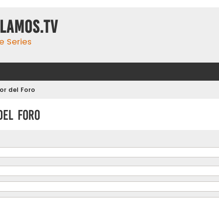
ulamos.tv
e Series
r del Foro
del Foro