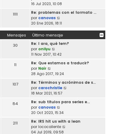
l
e
e
16 Jul 2023, 10:08
t
n
r
i
s
Re: problemas con el formato …
1111
ú
m
V
a
por
canovas
l
o
e
j
20 Ene 2026, 18:11
t
m
r
e
i
e
ú
Mensajes
Último mensaje
m
n
l
o
s
Re: I ara, què fem?
t
30
m
a
V
por
onliyu
i
e
j
e
11 Nov 2017, 10:42
m
n
e
r
o
s
Re: Que estamos a traducir?
11
ú
m
V
a
por
Naír
l
e
e
j
28 Ago 2017, 19:24
t
n
r
e
i
s
Re: Términos y acrónimos de s…
107
ú
m
a
V
por
carochristie
l
o
j
e
18 Mar 2021, 16:57
t
m
e
r
i
Re: sub titulos para series e…
e
84
ú
m
V
por
canovas
n
l
o
e
20 Oct 2023, 15:34
s
t
m
r
a
i
Re: IRS hit us with a lean
e
211
ú
j
m
V
por
lococaliente
n
l
e
o
e
04 Jul 2019, 09:58
s
t