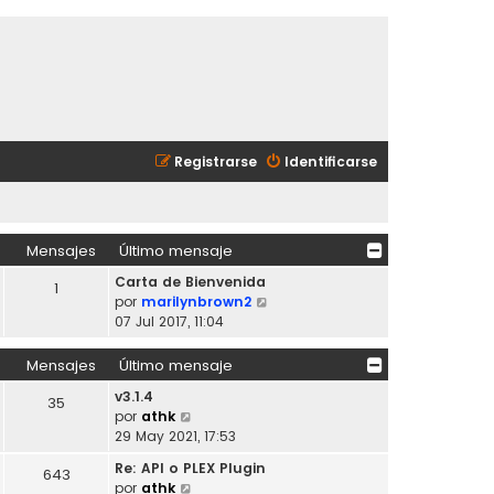
Registrarse
Identificarse
Mensajes
Último mensaje
Carta de Bienvenida
1
V
por
marilynbrown2
e
07 Jul 2017, 11:04
r
ú
Mensajes
Último mensaje
l
v3.1.4
t
35
V
por
athk
i
e
29 May 2021, 17:53
m
r
o
Re: API o PLEX Plugin
643
ú
m
V
por
athk