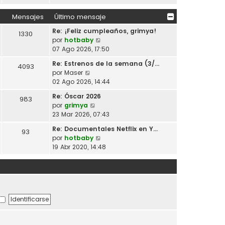
m
r
a
i
e
ú
j
Mensajes
Último mensaje
m
n
l
e
o
s
Re: ¡Feliz cumpleaños, grimya!
t
1330
m
V
a
por
hotbaby
i
e
e
j
07 Ago 2026, 17:50
m
n
r
e
o
s
Re: Estrenos de la semana (3/…
4093
ú
m
V
a
por
Maser
l
e
e
j
02 Ago 2026, 14:44
t
n
r
e
i
s
Re: Óscar 2026
983
ú
m
V
a
por
grimya
l
o
e
j
23 Mar 2026, 07:43
t
m
r
e
i
Re: Documentales Netflix en Y…
e
93
ú
m
V
por
hotbaby
n
l
o
e
19 Abr 2020, 14:48
s
t
m
r
a
i
e
ú
j
m
n
l
e
o
s
t
m
a
i
e
j
m
n
e
o
s
m
a