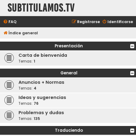
subtitulamos.tv
FAQ
Registrarse
Identificarse
Índice general
Presentación
Carta de bienvenida
Temas:
1
General
Anuncios + Normas
Temas:
4
Ideas y sugerencias
Temas:
76
Problemas y dudas
Temas:
135
Traduciendo