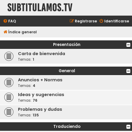
subtitulamos.tv
FAQ
Registrarse
Identificarse
Índice general
Presentación
Carta de bienvenida
Temas:
1
General
Anuncios + Normas
Temas:
4
Ideas y sugerencias
Temas:
76
Problemas y dudas
Temas:
135
Traduciendo