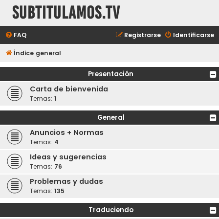
subtitulamos.tv
FAQ
Registrarse
Identificarse
Índice general
Presentación
Carta de bienvenida
Temas:
1
General
Anuncios + Normas
Temas:
4
Ideas y sugerencias
Temas:
76
Problemas y dudas
Temas:
135
Traduciendo