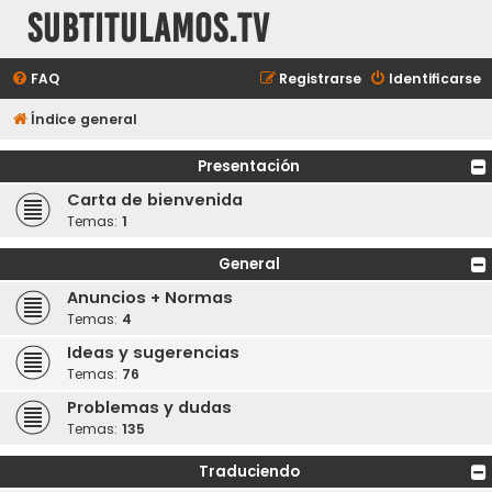
subtitulamos.tv
FAQ
Registrarse
Identificarse
Índice general
Presentación
Carta de bienvenida
Temas:
1
General
Anuncios + Normas
Temas:
4
Ideas y sugerencias
Temas:
76
Problemas y dudas
Temas:
135
Traduciendo