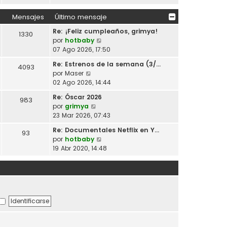
m
r
a
i
e
ú
j
Mensajes
Último mensaje
m
n
l
e
o
s
Re: ¡Feliz cumpleaños, grimya!
t
1330
m
V
a
por
hotbaby
i
e
e
j
07 Ago 2026, 17:50
m
n
r
e
o
s
Re: Estrenos de la semana (3/…
4093
ú
m
V
a
por
Maser
l
e
e
j
02 Ago 2026, 14:44
t
n
r
e
i
s
Re: Óscar 2026
983
ú
m
V
a
por
grimya
l
o
e
j
23 Mar 2026, 07:43
t
m
r
e
i
Re: Documentales Netflix en Y…
e
93
ú
m
V
por
hotbaby
n
l
o
e
19 Abr 2020, 14:48
s
t
m
r
a
i
e
ú
j
m
n
l
e
o
s
t
m
a
i
e
j
m
n
e
o
s
m
a