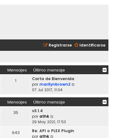
Registrarse
Identificarse
Mensajes
Último mensaje
Carta de Bienvenida
1
V
por
marilynbrown2
e
07 Jul 2017, 11:04
r
ú
Mensajes
Último mensaje
l
v3.1.4
t
35
V
por
athk
i
e
29 May 2021, 17:53
m
r
o
Re: API o PLEX Plugin
643
ú
m
V
por
athk