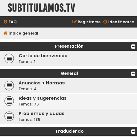
subtitulamos.tv
FAQ
Registrarse
Identificarse
Índice general
Presentación
Carta de bienvenida
Temas:
1
General
Anuncios + Normas
Temas:
4
Ideas y sugerencias
Temas:
76
Problemas y dudas
Temas:
135
Traduciendo