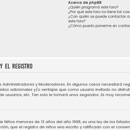
Acerca de phpBB
¿Quién programó este foro?
¿Por qué este foro no tiene tal co
¿Con quién se puede contactar a
este foro?
¿Cómo puedo ponerme en contac
y el registro
os Administradores y Moderadores. En algunos casos necesitará regi
idos adicionales y/o ventajas que como usuario invitado no disfru
 de usuarios, etc. Tan solo le tomará unos segundos. Es muy recom
Niños menores de 13 años del año 1998, es una ley de los Estados Un
ción, que el registro de niños sea escrito y ratificado con el cons