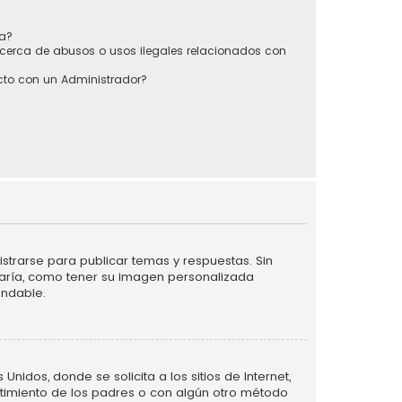
sa?
cerca de abusos o usos ilegales relacionados con
to con un Administrador?
strarse para publicar temas y respuestas. Sin
taría, como tener su imagen personalizada
endable.
idos, donde se solicita a los sitios de Internet,
entimiento de los padres o con algún otro método