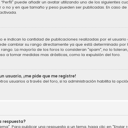
“Perfil” puede añadir un avatar utilizando uno de los siguientes cu
ar o no y en que tamaño y peso pueden ser publicadas. En caso de 
activada.
 indican la cantidad de publicaciones realizadas por el usuario o 
ede cambiar su rango directamente ya que está determinado por la
u rango. La mayoría de los foros lo consideran "spam", no lo tolera
uso a tomar medidas mas drásticas, como la expulsión del foro.
un usuario, ¡me pide que me registre!
os usuarios a través del foro, si la administración habilita la opció
a respuesta?
ema". Para publicar una respuesta a un tema, haga clic en "Enviar