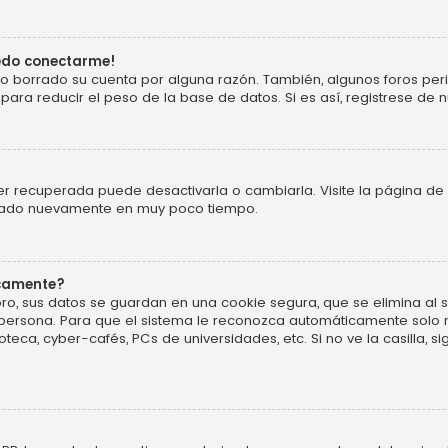
uedo conectarme!
o o borrado su cuenta por alguna razón. También, algunos foros p
ara reducir el peso de la base de datos. Si es así, registrese de n
r recuperada puede desactivarla o cambiarla. Visite la página de 
ificado nuevamente en muy poco tiempo.
icamente?
ro, sus datos se guardan en una cookie segura, que se elimina al sa
persona. Para que el sistema le reconozca automáticamente solo m
oteca, cyber-cafés, PCs de universidades, etc. Si no ve la casilla, si