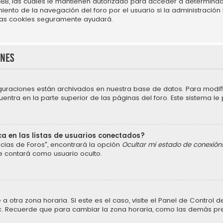
BB, las cuales le mantienen autorizado para acceder a determinado
nto de la navegación del foro por el usuario si la administración h
r las cookies seguramente ayudará.
ones
iguraciones están archivados en nuestra base de datos. Para modific
ntra en la parte superior de las páginas del foro. Este sistema le 
a en las listas de usuarios conectados?
cias de Foros", encontrará la opción
Ocultar mi estado de conexión
e contará como usuario oculto.
a otra zona horaria. Si este es el caso, visite el Panel de Control
 etc. Recuerde que para cambiar la zona horaria, como las demás pref