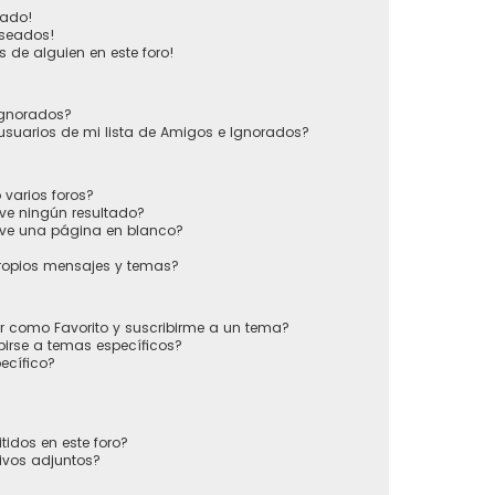
vado!
eseados!
 de alguien en este foro!
 Ignorados?
usuarios de mi lista de Amigos e Ignorados?
varios foros?
ve ningún resultado?
ve una página en blanco?
ropios mensajes y temas?
ir como Favorito y suscribirme a un tema?
irse a temas específicos?
ecífico?
tidos en este foro?
ivos adjuntos?