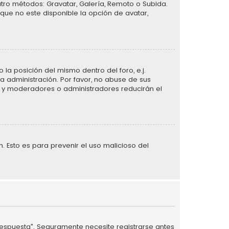
atro métodos: Gravatar, Galería, Remoto o Subida.
que no este disponible la opción de avatar,
la posición del mismo dentro del foro, e.j.
 administración. Por favor, no abuse de sus
n, y moderadores o administradores reducirán el
n. Esto es para prevenir el uso malicioso del
 respuesta". Seguramente necesite registrarse antes