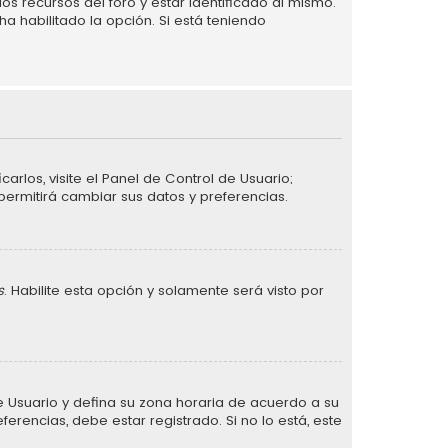
s recursos del foro y estar identificado al mismo.
a habilitado la opción. Si está teniendo
arlos, visite el Panel de Control de Usuario;
permitirá cambiar sus datos y preferencias.
s
. Habilite esta opción y solamente será visto por
 de Usuario y defina su zona horaria de acuerdo a su
erencias, debe estar registrado. Si no lo está, este