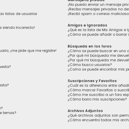
¡No puedo enviar un mensaje pri
¡Recibo mensajes privados no d
s listas de usuarios
¡Recibí spam o correos maliciosos
Amigos e Ignorados
e siendo incorrecto!
¿Qué es la lista de Mis Amigos e
¿Cómo se puede añadir o borrar 
Búsqueda en los foros
ario, ¡me pide que me registre!
¿Cómo se puede buscar en uno o 
¿Por qué mi búsqueda me devuel
¿Por qué mi búsqueda me devuel
¿Cómo busco usuarios?
uesta?
¿Como se puede encontrar mis p
Suscripciones y Favoritos
esta?
¿Cuál es la diferencia entre añad
¿Cómo marcar Favoritos o suscrib
¿Cómo me suscribo a un foro esp
¿Cómo borro mis suscripciones?
r?
Archivos Adjuntos
de temas?
¿Qué archivos adjuntos son permi
¿Cómo encuentro todos mis arch