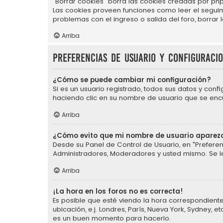
"Borrar cookies" borra las cookies creadas por php
Las cookies proveen funciones como leer el seguimie
problemas con el ingreso o salida del foro, borra
Arriba
Preferencias de usuario y configuraci
¿Cómo se puede cambiar mi configuración?
Si es un usuario registrado, todos sus datos y conf
haciendo clic en su nombre de usuario que se encue
Arriba
¿Cómo evito que mi nombre de usuario aparezc
Desde su Panel de Control de Usuario, en "Preferen
Administradores, Moderadores y usted mismo. Se l
Arriba
¡La hora en los foros no es correcta!
Es posible que esté viendo la hora correspondiente 
ubicación, e.j. Londres, París, Nueva York, Sydney,
es un buen momento para hacerlo.