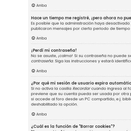
Arriba
Hace un tiempo me registré, ¡pero ahora no p
Es posible que la administración haya desactivad
publicaron mensajes por cierto periodo de tiempo p
Arriba
¡Perdí mi contraseña!
No se asuste, ¡calma! Si su contraseña no puede se
contraseña
. Siga las instrucciones y estará ident
Arriba
¿Por qué mi sesión de usuario expira automát
Si no activa la casilla
Recordar
cuando ingresa al fo
previene que su cuenta pueda ser usada por otra 
si accede al foro desde un PC compartido, e.j. bibli
deshabilitado la opción.
Arriba
¿Cuál es la función de "Borrar cookies"?