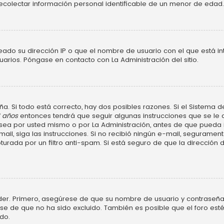
ecolectar información personal identificable de un menor de edad.
neado su dirección IP o que el nombre de usuario con el que está in
uarios. Póngase en contacto con La Administración del sitio.
a. Si todo está correcto, hay dos posibles razones. Si el Sistema d
3 años
entonces tendrá que seguir algunas instrucciones que se le d
ea por usted mismo o por La Administración, antes de que pueda ide
e-mail, siga las instrucciones. Si no recibió ningún e-mail, segurame
turada por un filtro anti-spam. Si está seguro de que la dirección
der. Primero, asegúrese de que su nombre de usuario y contraseña 
 de que no ha sido excluido. También es posible que el foro esté
do.