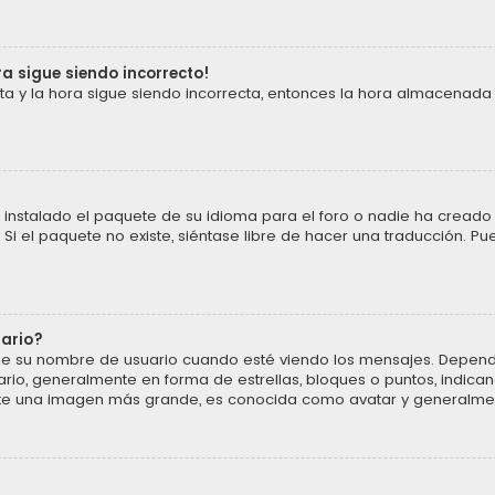
ra sigue siendo incorrecto!
cta y la hora sigue siendo incorrecta, entonces la hora almacenada
instalado el paquete de su idioma para el foro o nadie ha creado 
 Si el paquete no existe, siéntase libre de hacer una traducción. P
uario?
u nombre de usuario cuando esté viendo los mensajes. Dependiendo 
ario, generalmente en forma de estrellas, bloques o puntos, indic
ente una imagen más grande, es conocida como avatar y generalmen