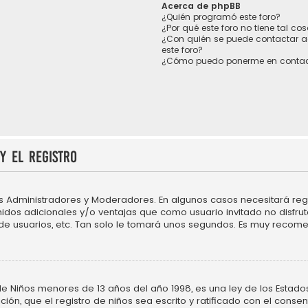
Acerca de phpBB
¿Quién programó este foro?
¿Por qué este foro no tiene tal co
¿Con quién se puede contactar a
este foro?
¿Cómo puedo ponerme en contac
y el registro
os Administradores y Moderadores. En algunos casos necesitará regi
idos adicionales y/o ventajas que como usuario invitado no disfru
 de usuarios, etc. Tan solo le tomará unos segundos. Es muy recom
Niños menores de 13 años del año 1998, es una ley de los Estados Un
ción, que el registro de niños sea escrito y ratificado con el cons