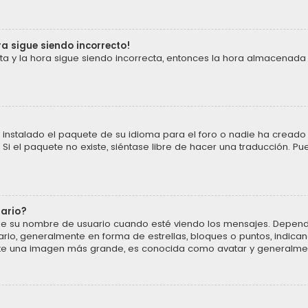
ra sigue siendo incorrecto!
cta y la hora sigue siendo incorrecta, entonces la hora almacenada
instalado el paquete de su idioma para el foro o nadie ha creado 
 Si el paquete no existe, siéntase libre de hacer una traducción. P
uario?
u nombre de usuario cuando esté viendo los mensajes. Dependiendo 
ario, generalmente en forma de estrellas, bloques o puntos, indic
ente una imagen más grande, es conocida como avatar y generalmen