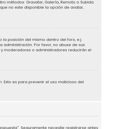
atro métodos: Gravatar, Galería, Remoto o Subida.
que no este disponible la opción de avatar,
la posición del mismo dentro del foro, e.j.
 administración. Por favor, no abuse de sus
n, y moderadores o administradores reducirán el
n. Esto es para prevenir el uso malicioso del
 respuesta". Seguramente necesite registrarse antes