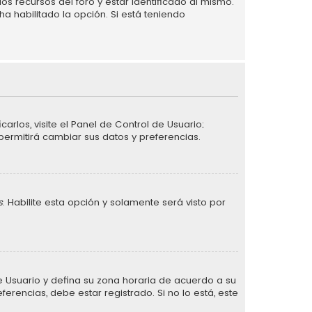
s recursos del foro y estar identificado al mismo.
a habilitado la opción. Si está teniendo
arlos, visite el Panel de Control de Usuario;
permitirá cambiar sus datos y preferencias.
s
. Habilite esta opción y solamente será visto por
 de Usuario y defina su zona horaria de acuerdo a su
erencias, debe estar registrado. Si no lo está, este