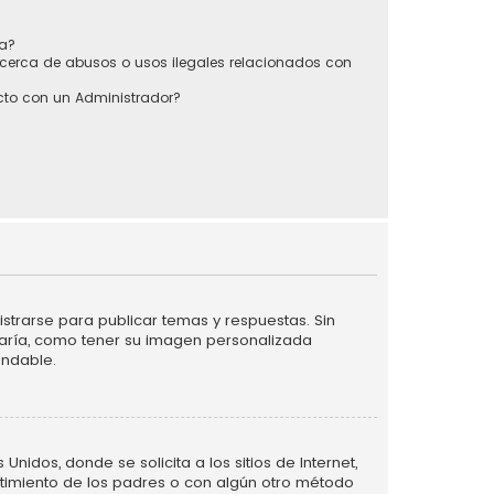
sa?
cerca de abusos o usos ilegales relacionados con
to con un Administrador?
strarse para publicar temas y respuestas. Sin
taría, como tener su imagen personalizada
endable.
idos, donde se solicita a los sitios de Internet,
entimiento de los padres o con algún otro método