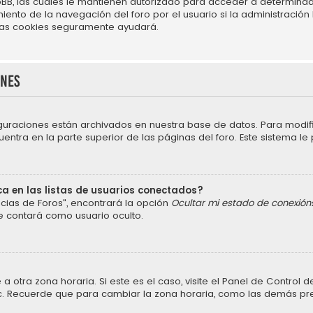
BB, las cuales le mantienen autorizado para acceder a determinado
nto de la navegación del foro por el usuario si la administración h
r las cookies seguramente ayudará.
ones
iguraciones están archivados en nuestra base de datos. Para modific
ntra en la parte superior de las páginas del foro. Este sistema le 
a en las listas de usuarios conectados?
cias de Foros", encontrará la opción
Ocultar mi estado de conexión
e contará como usuario oculto.
a otra zona horaria. Si este es el caso, visite el Panel de Control
 etc. Recuerde que para cambiar la zona horaria, como las demás pref