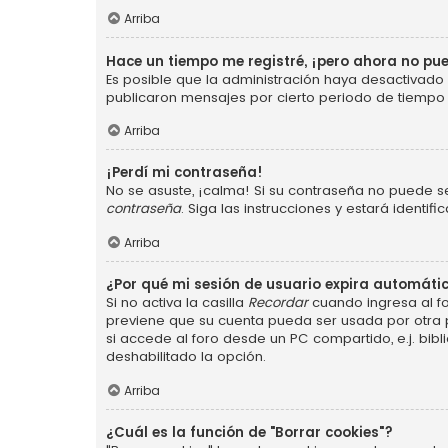
Arriba
Hace un tiempo me registré, ¡pero ahora no p
Es posible que la administración haya desactivad
publicaron mensajes por cierto periodo de tiempo p
Arriba
¡Perdí mi contraseña!
No se asuste, ¡calma! Si su contraseña no puede se
contraseña
. Siga las instrucciones y estará ident
Arriba
¿Por qué mi sesión de usuario expira automát
Si no activa la casilla
Recordar
cuando ingresa al fo
previene que su cuenta pueda ser usada por otra 
si accede al foro desde un PC compartido, e.j. bibli
deshabilitado la opción.
Arriba
¿Cuál es la función de "Borrar cookies"?