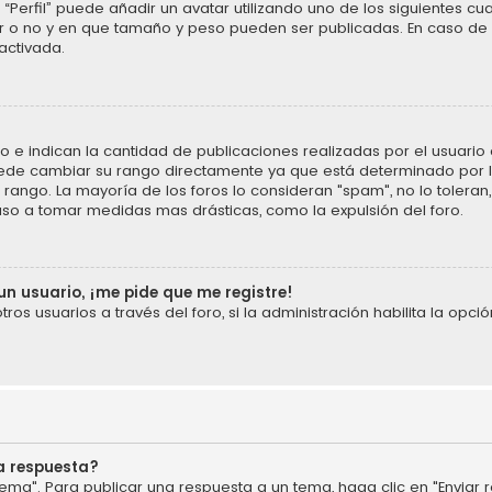
“Perfil” puede añadir un avatar utilizando uno de los siguientes cu
ar o no y en que tamaño y peso pueden ser publicadas. En caso de 
activada.
 indican la cantidad de publicaciones realizadas por el usuario o 
ede cambiar su rango directamente ya que está determinado por la
u rango. La mayoría de los foros lo consideran "spam", no lo tolera
uso a tomar medidas mas drásticas, como la expulsión del foro.
un usuario, ¡me pide que me registre!
os usuarios a través del foro, si la administración habilita la opció
a respuesta?
ema". Para publicar una respuesta a un tema, haga clic en "Enviar