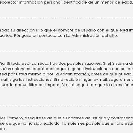
ecolectar información personal identificable de un menor de edad.
neado su dirección IP o que el nombre de usuario con el que está in
uarios. Póngase en contacto con La Administración del sitio.
a. Si todo está correcto, hay dos posibles razones. Si el Sistema d
3 años
entonces tendrá que seguir algunas instrucciones que se le d
ea por usted mismo o por La Administración, antes de que pueda ide
e-mail, siga las instrucciones. Si no recibió ningún e-mail, segurame
turada por un filtro anti-spam. Si está seguro de que la dirección
der. Primero, asegúrese de que su nombre de usuario y contraseña 
 de que no ha sido excluido. También es posible que el foro esté
do.