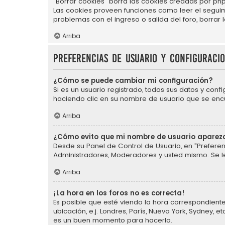
"Borrar cookies" borra las cookies creadas por php
Las cookies proveen funciones como leer el seguimie
problemas con el ingreso o salida del foro, borra
Arriba
Preferencias de usuario y configuraci
¿Cómo se puede cambiar mi configuración?
Si es un usuario registrado, todos sus datos y conf
haciendo clic en su nombre de usuario que se encue
Arriba
¿Cómo evito que mi nombre de usuario aparezc
Desde su Panel de Control de Usuario, en "Preferen
Administradores, Moderadores y usted mismo. Se l
Arriba
¡La hora en los foros no es correcta!
Es posible que esté viendo la hora correspondiente 
ubicación, e.j. Londres, París, Nueva York, Sydney,
es un buen momento para hacerlo.