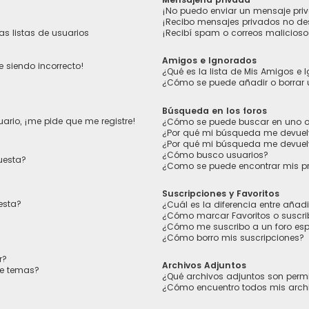
¡No puedo enviar un mensaje pri
¡Recibo mensajes privados no d
s listas de usuarios
¡Recibí spam o correos maliciosos
Amigos e Ignorados
e siendo incorrecto!
¿Qué es la lista de Mis Amigos e
¿Cómo se puede añadir o borrar 
Búsqueda en los foros
ario, ¡me pide que me registre!
¿Cómo se puede buscar en uno o 
¿Por qué mi búsqueda me devuel
¿Por qué mi búsqueda me devuel
¿Cómo busco usuarios?
uesta?
¿Como se puede encontrar mis p
Suscripciones y Favoritos
esta?
¿Cuál es la diferencia entre añad
¿Cómo marcar Favoritos o suscrib
¿Cómo me suscribo a un foro esp
¿Cómo borro mis suscripciones?
r?
Archivos Adjuntos
de temas?
¿Qué archivos adjuntos son permi
¿Cómo encuentro todos mis arch