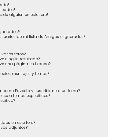
vado!
eseados!
 de alguien en este foro!
 Ignorados?
usuarios de mi lista de Amigos e Ignorados?
varios foros?
ve ningún resultado?
ve una página en blanco?
ropios mensajes y temas?
ir como Favorito y suscribirme a un tema?
irse a temas específicos?
ecífico?
tidos en este foro?
ivos adjuntos?