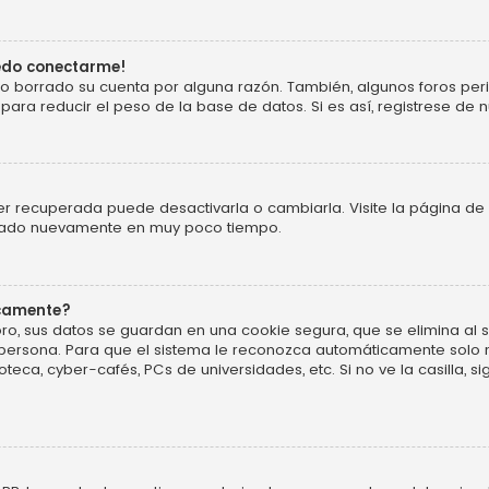
uedo conectarme!
o o borrado su cuenta por alguna razón. También, algunos foros p
ara reducir el peso de la base de datos. Si es así, registrese de n
r recuperada puede desactivarla o cambiarla. Visite la página de 
ificado nuevamente en muy poco tiempo.
icamente?
ro, sus datos se guardan en una cookie segura, que se elimina al sa
persona. Para que el sistema le reconozca automáticamente solo m
oteca, cyber-cafés, PCs de universidades, etc. Si no ve la casilla, si