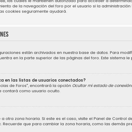
BB, las cuales le mantienen autorizado para acceder a determinado
nto de la navegación del foro por el usuario si la administración h
r las cookies seguramente ayudará.
ones
iguraciones están archivados en nuestra base de datos. Para modific
ntra en la parte superior de las páginas del foro. Este sistema le 
a en las listas de usuarios conectados?
cias de Foros", encontrará la opción
Ocultar mi estado de conexión
e contará como usuario oculto.
a otra zona horaria. Si este es el caso, visite el Panel de Control
 etc. Recuerde que para cambiar la zona horaria, como las demás pref