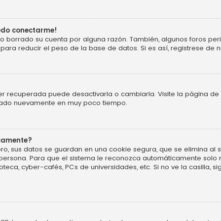
uedo conectarme!
o o borrado su cuenta por alguna razón. También, algunos foros p
ara reducir el peso de la base de datos. Si es así, registrese de n
r recuperada puede desactivarla o cambiarla. Visite la página de 
ificado nuevamente en muy poco tiempo.
icamente?
ro, sus datos se guardan en una cookie segura, que se elimina al sa
persona. Para que el sistema le reconozca automáticamente solo m
oteca, cyber-cafés, PCs de universidades, etc. Si no ve la casilla, si