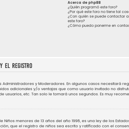
Acerca de phpBB
¿Quién programó este foro?
¿Por qué este foro no tiene tal co
¿Con quién se puede contactar a
este foro?
¿Cómo puedo ponerme en contac
y el registro
os Administradores y Moderadores. En algunos casos necesitará regi
idos adicionales y/o ventajas que como usuario invitado no disfru
 de usuarios, etc. Tan solo le tomará unos segundos. Es muy recom
Niños menores de 13 años del año 1998, es una ley de los Estados Un
ción, que el registro de niños sea escrito y ratificado con el cons