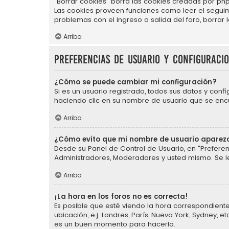
"Borrar cookies" borra las cookies creadas por php
Las cookies proveen funciones como leer el seguimie
problemas con el ingreso o salida del foro, borra
Arriba
Preferencias de usuario y configuraci
¿Cómo se puede cambiar mi configuración?
Si es un usuario registrado, todos sus datos y conf
haciendo clic en su nombre de usuario que se encue
Arriba
¿Cómo evito que mi nombre de usuario aparezc
Desde su Panel de Control de Usuario, en "Preferen
Administradores, Moderadores y usted mismo. Se l
Arriba
¡La hora en los foros no es correcta!
Es posible que esté viendo la hora correspondiente 
ubicación, e.j. Londres, París, Nueva York, Sydney,
es un buen momento para hacerlo.