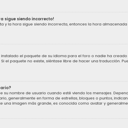
ra sigue siendo incorrecto!
cta y la hora sigue siendo incorrecta, entonces la hora almacenada
instalado el paquete de su idioma para el foro o nadie ha creado 
 Si el paquete no existe, siéntase libre de hacer una traducción. P
uario?
u nombre de usuario cuando esté viendo los mensajes. Dependiendo 
ario, generalmente en forma de estrellas, bloques o puntos, indic
ente una imagen más grande, es conocida como avatar y generalmen