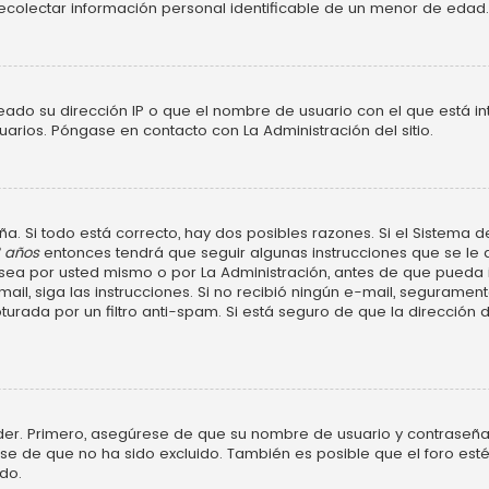
ecolectar información personal identificable de un menor de edad.
neado su dirección IP o que el nombre de usuario con el que está in
uarios. Póngase en contacto con La Administración del sitio.
a. Si todo está correcto, hay dos posibles razones. Si el Sistema d
3 años
entonces tendrá que seguir algunas instrucciones que se le d
ea por usted mismo o por La Administración, antes de que pueda ide
e-mail, siga las instrucciones. Si no recibió ningún e-mail, segurame
turada por un filtro anti-spam. Si está seguro de que la dirección
der. Primero, asegúrese de que su nombre de usuario y contraseña 
 de que no ha sido excluido. También es posible que el foro esté
do.