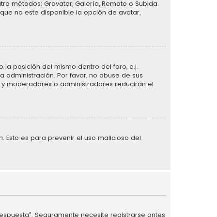
atro métodos: Gravatar, Galería, Remoto o Subida.
que no este disponible la opción de avatar,
la posición del mismo dentro del foro, e.j.
 administración. Por favor, no abuse de sus
n, y moderadores o administradores reducirán el
n. Esto es para prevenir el uso malicioso del
 respuesta". Seguramente necesite registrarse antes