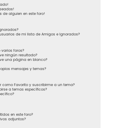
vado!
eseados!
 de alguien en este foro!
 Ignorados?
usuarios de mi lista de Amigos e Ignorados?
varios foros?
ve ningún resultado?
ve una página en blanco?
ropios mensajes y temas?
ir como Favorito y suscribirme a un tema?
irse a temas específicos?
ecífico?
tidos en este foro?
ivos adjuntos?