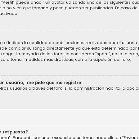
“Perfil” puede añadir un avatar utilizando uno de los siguientes cu
ar o no y en que tamaño y peso pueden ser publicadas. En caso de 
activada.
 indican la cantidad de publicaciones realizadas por el usuario o 
ede cambiar su rango directamente ya que está determinado por la
u rango. La mayoría de los foros lo consideran "spam", no lo tolera
uso a tomar medidas mas drásticas, como la expulsión del foro.
un usuario, ¡me pide que me registre!
os usuarios a través del foro, si la administración habilita la opció
a respuesta?
ema". Para publicar una respuesta a un tema, haga clic en "Enviar