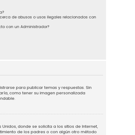
sa?
cerca de abusos o usos ilegales relacionados con
to con un Administrador?
strarse para publicar temas y respuestas. Sin
taría, como tener su imagen personalizada
endable.
idos, donde se solicita a los sitios de Internet,
entimiento de los padres o con algún otro método