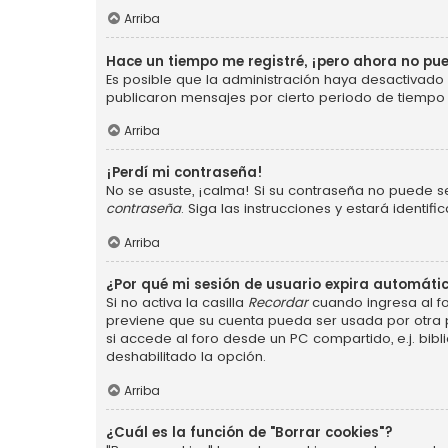
Arriba
Hace un tiempo me registré, ¡pero ahora no p
Es posible que la administración haya desactivad
publicaron mensajes por cierto periodo de tiempo p
Arriba
¡Perdí mi contraseña!
No se asuste, ¡calma! Si su contraseña no puede se
contraseña
. Siga las instrucciones y estará ident
Arriba
¿Por qué mi sesión de usuario expira automát
Si no activa la casilla
Recordar
cuando ingresa al fo
previene que su cuenta pueda ser usada por otra 
si accede al foro desde un PC compartido, e.j. bibli
deshabilitado la opción.
Arriba
¿Cuál es la función de "Borrar cookies"?