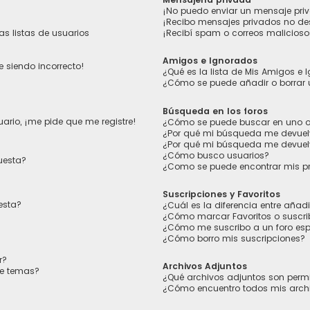
¡No puedo enviar un mensaje pri
¡Recibo mensajes privados no d
s listas de usuarios
¡Recibí spam o correos maliciosos
Amigos e Ignorados
e siendo incorrecto!
¿Qué es la lista de Mis Amigos e
¿Cómo se puede añadir o borrar 
Búsqueda en los foros
ario, ¡me pide que me registre!
¿Cómo se puede buscar en uno o 
¿Por qué mi búsqueda me devuel
¿Por qué mi búsqueda me devuel
¿Cómo busco usuarios?
uesta?
¿Como se puede encontrar mis p
Suscripciones y Favoritos
esta?
¿Cuál es la diferencia entre añad
¿Cómo marcar Favoritos o suscrib
¿Cómo me suscribo a un foro esp
¿Cómo borro mis suscripciones?
r?
Archivos Adjuntos
de temas?
¿Qué archivos adjuntos son permi
¿Cómo encuentro todos mis arch