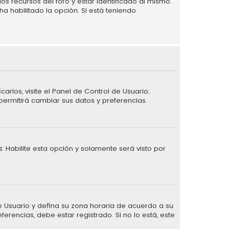
s recursos del foro y estar identificado al mismo.
a habilitado la opción. Si está teniendo
arlos, visite el Panel de Control de Usuario;
permitirá cambiar sus datos y preferencias.
s
. Habilite esta opción y solamente será visto por
 de Usuario y defina su zona horaria de acuerdo a su
erencias, debe estar registrado. Si no lo está, este