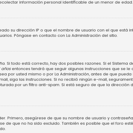
ecolectar información personal identificable de un menor de edad.
neado su dirección IP o que el nombre de usuario con el que está in
uarios. Póngase en contacto con La Administración del sitio.
a. Si todo está correcto, hay dos posibles razones. Si el Sistema d
3 años
entonces tendrá que seguir algunas instrucciones que se le d
ea por usted mismo o por La Administración, antes de que pueda ide
e-mail, siga las instrucciones. Si no recibió ningún e-mail, segurame
turada por un filtro anti-spam. Si está seguro de que la dirección
der. Primero, asegúrese de que su nombre de usuario y contraseña 
 de que no ha sido excluido. También es posible que el foro esté
do.