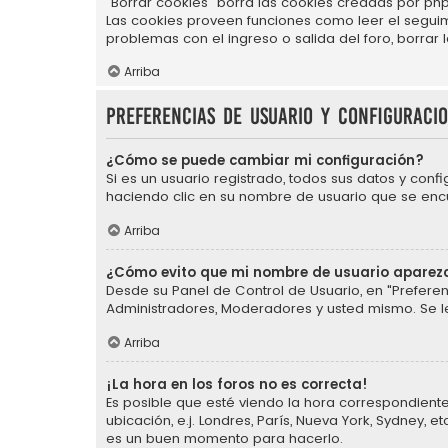
"Borrar cookies" borra las cookies creadas por php
Las cookies proveen funciones como leer el seguimie
problemas con el ingreso o salida del foro, borra
Arriba
Preferencias de usuario y configuraci
¿Cómo se puede cambiar mi configuración?
Si es un usuario registrado, todos sus datos y conf
haciendo clic en su nombre de usuario que se encue
Arriba
¿Cómo evito que mi nombre de usuario aparezc
Desde su Panel de Control de Usuario, en "Preferen
Administradores, Moderadores y usted mismo. Se l
Arriba
¡La hora en los foros no es correcta!
Es posible que esté viendo la hora correspondiente 
ubicación, e.j. Londres, París, Nueva York, Sydney,
es un buen momento para hacerlo.