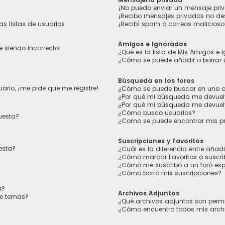
¡No puedo enviar un mensaje pri
¡Recibo mensajes privados no d
s listas de usuarios
¡Recibí spam o correos maliciosos
Amigos e Ignorados
e siendo incorrecto!
¿Qué es la lista de Mis Amigos e
¿Cómo se puede añadir o borrar 
Búsqueda en los foros
ario, ¡me pide que me registre!
¿Cómo se puede buscar en uno o 
¿Por qué mi búsqueda me devuel
¿Por qué mi búsqueda me devuel
¿Cómo busco usuarios?
uesta?
¿Como se puede encontrar mis p
Suscripciones y Favoritos
esta?
¿Cuál es la diferencia entre añad
¿Cómo marcar Favoritos o suscrib
¿Cómo me suscribo a un foro esp
¿Cómo borro mis suscripciones?
r?
Archivos Adjuntos
de temas?
¿Qué archivos adjuntos son permi
¿Cómo encuentro todos mis arch