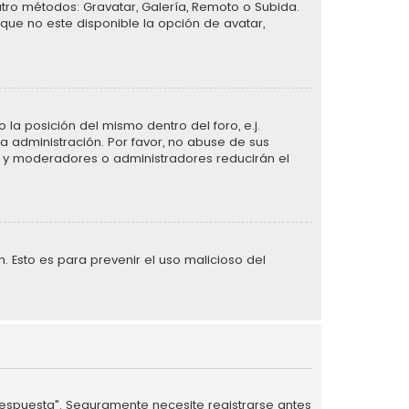
atro métodos: Gravatar, Galería, Remoto o Subida.
que no este disponible la opción de avatar,
la posición del mismo dentro del foro, e.j.
 administración. Por favor, no abuse de sus
n, y moderadores o administradores reducirán el
n. Esto es para prevenir el uso malicioso del
 respuesta". Seguramente necesite registrarse antes