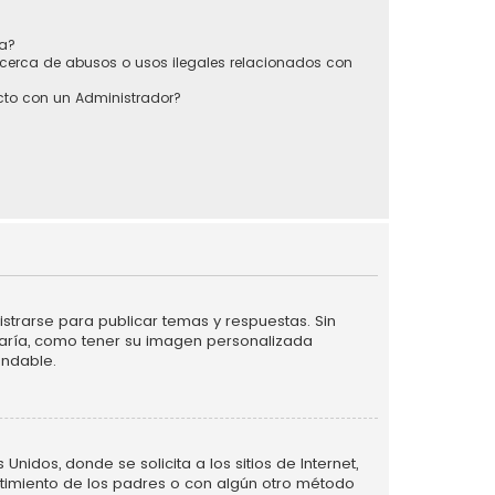
sa?
cerca de abusos o usos ilegales relacionados con
to con un Administrador?
strarse para publicar temas y respuestas. Sin
taría, como tener su imagen personalizada
endable.
idos, donde se solicita a los sitios de Internet,
entimiento de los padres o con algún otro método