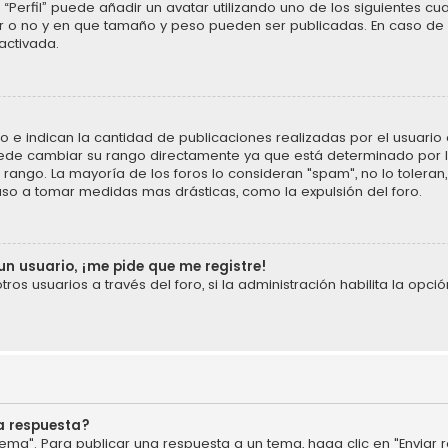
“Perfil” puede añadir un avatar utilizando uno de los siguientes cu
ar o no y en que tamaño y peso pueden ser publicadas. En caso de 
activada.
 indican la cantidad de publicaciones realizadas por el usuario o 
ede cambiar su rango directamente ya que está determinado por la
u rango. La mayoría de los foros lo consideran "spam", no lo tolera
uso a tomar medidas mas drásticas, como la expulsión del foro.
un usuario, ¡me pide que me registre!
os usuarios a través del foro, si la administración habilita la opció
a respuesta?
ema". Para publicar una respuesta a un tema, haga clic en "Enviar