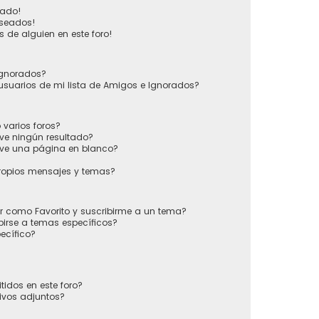
vado!
eseados!
 de alguien en este foro!
 Ignorados?
usuarios de mi lista de Amigos e Ignorados?
varios foros?
ve ningún resultado?
ve una página en blanco?
ropios mensajes y temas?
ir como Favorito y suscribirme a un tema?
irse a temas específicos?
ecífico?
tidos en este foro?
ivos adjuntos?