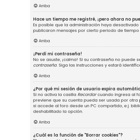
Arriba
Hace un tiempo me registré, ¡pero ahora no p
Es posible que la administración haya desactivad
publicaron mensajes por cierto periodo de tiempo p
Arriba
¡Perdí mi contraseña!
No se asuste, ¡calma! Si su contraseña no puede se
contraseña
. Siga las instrucciones y estará ident
Arriba
¿Por qué mi sesión de usuario expira automát
Si no activa la casilla
Recordar
cuando ingresa al fo
previene que su cuenta pueda ser usada por otra 
si accede al foro desde un PC compartido, e.j. bibli
deshabilitado la opción.
Arriba
¿Cuál es la función de "Borrar cookies"?