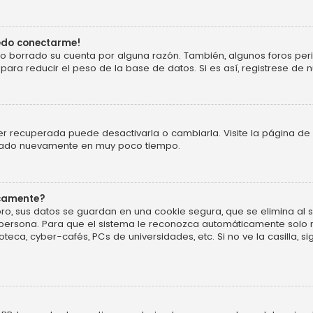
uedo conectarme!
o o borrado su cuenta por alguna razón. También, algunos foros p
ara reducir el peso de la base de datos. Si es así, registrese de n
r recuperada puede desactivarla o cambiarla. Visite la página de 
ificado nuevamente en muy poco tiempo.
icamente?
ro, sus datos se guardan en una cookie segura, que se elimina al sa
persona. Para que el sistema le reconozca automáticamente solo m
oteca, cyber-cafés, PCs de universidades, etc. Si no ve la casilla, si