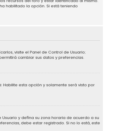
s recursos del foro y estar identificado al mismo.
a habilitado la opción. Si está teniendo
arlos, visite el Panel de Control de Usuario;
permitirá cambiar sus datos y preferencias.
s
. Habilite esta opción y solamente será visto por
 de Usuario y defina su zona horaria de acuerdo a su
erencias, debe estar registrado. Si no lo está, este