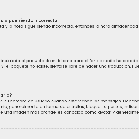
ra sigue siendo incorrecto!
cta y la hora sigue siendo incorrecta, entonces la hora almacenada
instalado el paquete de su idioma para el foro o nadie ha creado 
 Si el paquete no existe, siéntase libre de hacer una traducción. P
uario?
u nombre de usuario cuando esté viendo los mensajes. Dependiendo 
ario, generalmente en forma de estrellas, bloques o puntos, indic
ente una imagen más grande, es conocida como avatar y generalmen