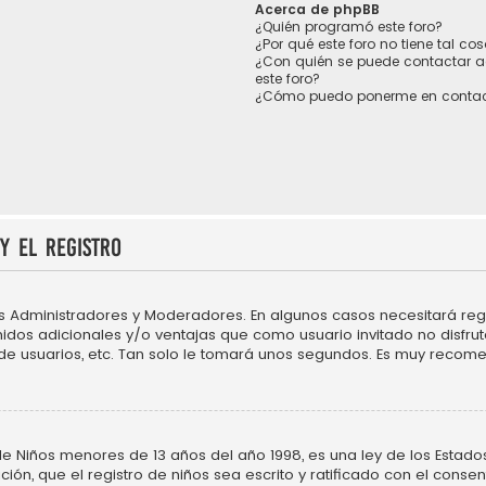
Acerca de phpBB
¿Quién programó este foro?
¿Por qué este foro no tiene tal co
¿Con quién se puede contactar a
este foro?
¿Cómo puedo ponerme en contac
y el registro
os Administradores y Moderadores. En algunos casos necesitará regi
idos adicionales y/o ventajas que como usuario invitado no disfru
 de usuarios, etc. Tan solo le tomará unos segundos. Es muy recom
Niños menores de 13 años del año 1998, es una ley de los Estados Un
ción, que el registro de niños sea escrito y ratificado con el cons