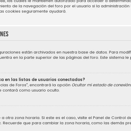
BB, las cuales le mantienen autorizado para acceder a determinado
nto de la navegación del foro por el usuario si la administración h
r las cookies seguramente ayudará.
ones
iguraciones están archivados en nuestra base de datos. Para modific
ntra en la parte superior de las páginas del foro. Este sistema le 
a en las listas de usuarios conectados?
cias de Foros", encontrará la opción
Ocultar mi estado de conexión
e contará como usuario oculto.
a otra zona horaria. Si este es el caso, visite el Panel de Control
 etc. Recuerde que para cambiar la zona horaria, como las demás pref