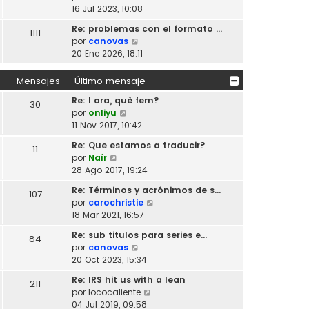
l
e
e
16 Jul 2023, 10:08
t
n
r
i
s
Re: problemas con el formato …
1111
ú
m
V
a
por
canovas
l
o
e
j
20 Ene 2026, 18:11
t
m
r
e
i
e
ú
Mensajes
Último mensaje
m
n
l
o
s
Re: I ara, què fem?
t
30
m
a
V
por
onliyu
i
e
j
e
11 Nov 2017, 10:42
m
n
e
r
o
s
Re: Que estamos a traducir?
11
ú
m
V
a
por
Naír
l
e
e
j
28 Ago 2017, 19:24
t
n
r
e
i
s
Re: Términos y acrónimos de s…
107
ú
m
a
V
por
carochristie
l
o
j
e
18 Mar 2021, 16:57
t
m
e
r
i
Re: sub titulos para series e…
e
84
ú
m
V
por
canovas
n
l
o
e
20 Oct 2023, 15:34
s
t
m
r
a
i
Re: IRS hit us with a lean
e
211
ú
j
m
V
por
lococaliente
n
l
e
o
e
04 Jul 2019, 09:58
s
t