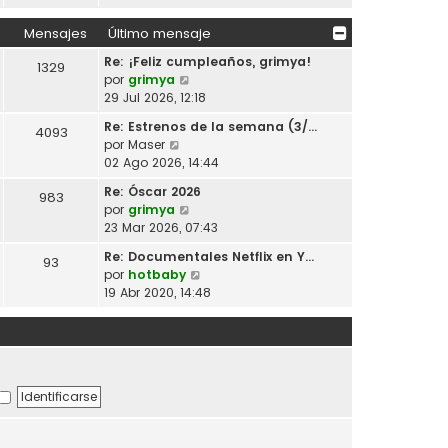
m
r
a
i
e
ú
j
Mensajes
Último mensaje
m
n
l
e
o
s
Re: ¡Feliz cumpleaños, grimya!
t
1329
m
V
a
por
grimya
i
e
e
j
29 Jul 2026, 12:18
m
n
r
e
o
s
Re: Estrenos de la semana (3/…
4093
ú
m
V
a
por
Maser
l
e
e
j
02 Ago 2026, 14:44
t
n
r
e
i
s
Re: Óscar 2026
983
ú
m
V
a
por
grimya
l
o
e
j
23 Mar 2026, 07:43
t
m
r
e
i
Re: Documentales Netflix en Y…
e
93
ú
m
V
por
hotbaby
n
l
o
e
19 Abr 2020, 14:48
s
t
m
r
a
i
e
ú
j
m
n
l
e
o
s
t
m
a
i
e
j
m
n
e
o
s
m
a