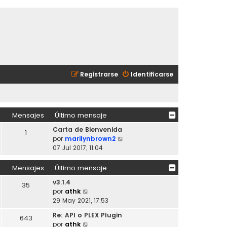
Registrarse
Identificarse
Mensajes
Último mensaje
Carta de Bienvenida
1
V
por
marilynbrown2
e
07 Jul 2017, 11:04
r
ú
Mensajes
Último mensaje
l
v3.1.4
t
35
V
por
athk
i
e
29 May 2021, 17:53
m
r
o
Re: API o PLEX Plugin
643
ú
m
V
por
athk